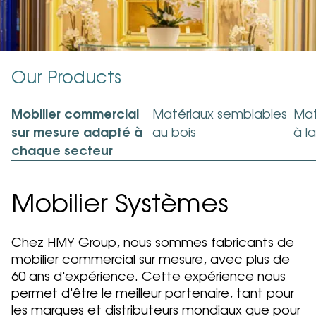
Éclairage
Systèmes de contrôle d’accès et de checkout
Our Products
pour le retail
Mobilier commercial
Matériaux semblables
Mat
Click & Collect
sur mesure adapté à
au bois
à la
chaque secteur
SmartEco
Mobilier Systèmes
Secteurs
Chez HMY Group, nous sommes fabricants de
Développement durable
mobilier commercial sur mesure, avec plus de
60 ans d'expérience. Cette expérience nous
Études de cas
permet d'être le meilleur partenaire, tant pour
les marques et distributeurs mondiaux que pour
Blog