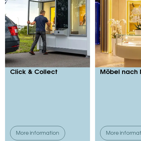
Über uns
Karriere
Kontakt
EN
ES
DE
FR
Click & Collect
Möbel nach
Blog
Lass uns reden
More information
More informa