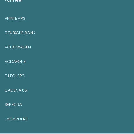
Karriere
Smart eco
Bau- und Heimwerkermärkte
Apotheken
PRINTEMPS
DEUTSCHE BANK
VOLKSWAGEN
VODAFONE
E.LECLERC
CADENA 88
SEPHORA
LAGARDÈRE