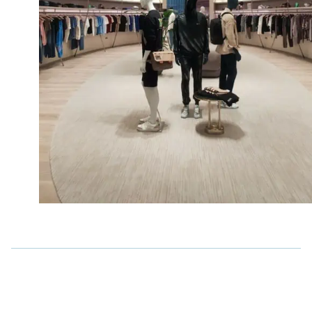
Karriere
Kontakt
EN
ES
DE
FR
Blog
Lass uns reden