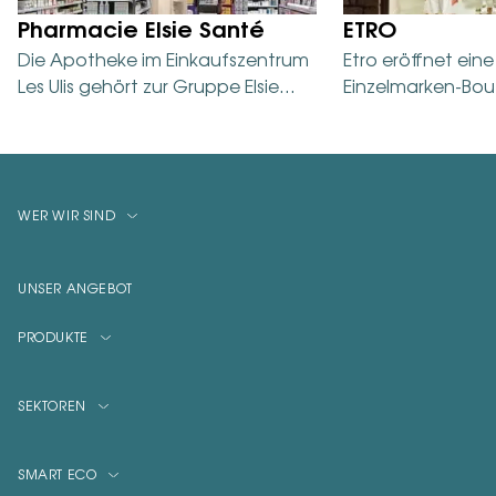
Pharmacie Elsie Santé
ETRO
Die Apotheke im Einkaufszentrum
Etro eröffnet ein
Les Ulis gehört zur Gruppe Elsie
Einzelmarken-Bou
Santé, einer der umsatzstärksten
der prestigeträch
Apothekengruppen. Ihr…
Italiens, der Insel 
WER WIR SIND
Wer wir sind
Globale Standorte
UNSER ANGEBOT
People First
PRODUKTE
Transparenz
Möbel nach Maß
Vorfälle
SEKTOREN
Systeme / Regale
Ökologisches Zahlungssystem
Bankwesen
SMART ECO
Visuelle Kommunikation
Mode