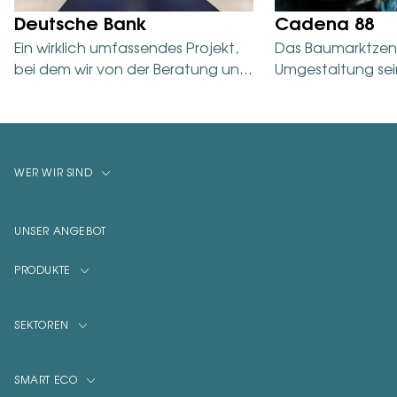
Deutsche Bank
Cadena 88
Ein wirklich umfassendes Projekt,
Das Baumarktzent
bei dem wir von der Beratung und
Umgestaltung se
dem Konzeptdesign bis hin zur…
setzt mit einer 
mehr als 2.000…
WER WIR SIND
Wer wir sind
Globale Standorte
UNSER ANGEBOT
People First
PRODUKTE
Transparenz
Möbel nach Maß
Vorfälle
SEKTOREN
Systeme / Regale
Ökologisches Zahlungssystem
Bankwesen
SMART ECO
Visuelle Kommunikation
Mode