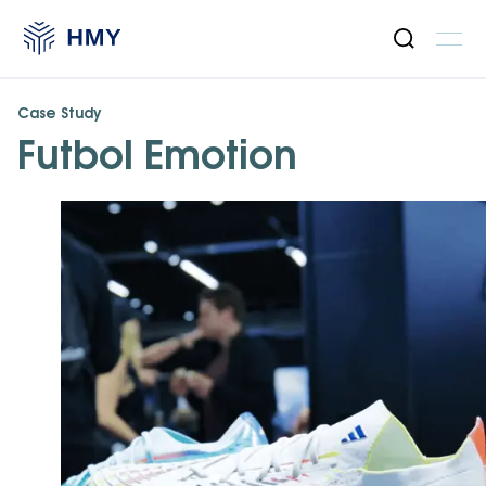
Case Study
Futbol Emotion
Unser Angebot
Produkte
Sektoren
Nachhaltigkeit
Fallstudien
Blog
Über uns