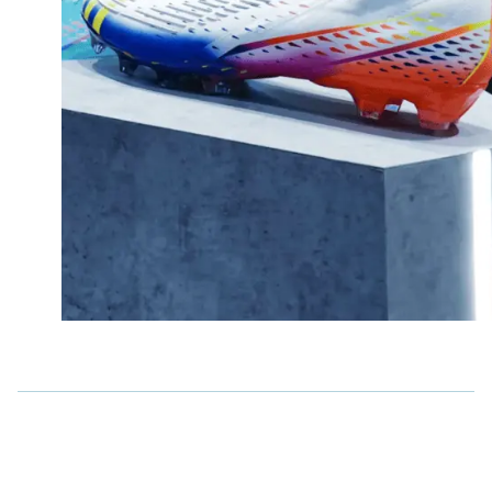
Karriere
Kontakt
EN
ES
DE
FR
Blog
Lass uns reden